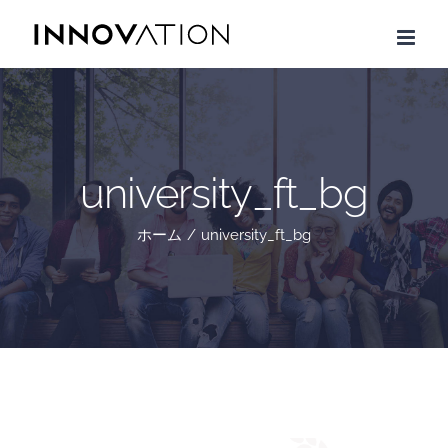
Skip
to
content
university_ft_bg
ホーム
/
university_ft_bg