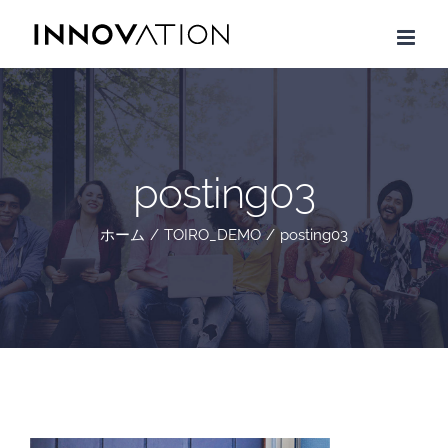
Skip
to
content
posting03
ホーム
/
TOIRO_DEMO
/
posting03