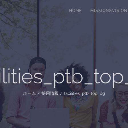
HOME
MISSION&VISION
ilities_ptb_to
ホーム
/
採用情報
/
facilities_ptb_top_bg