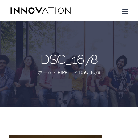
Skip
to
content
DSC_1678
ホーム
/
RIPPLE
/
DSC_1678