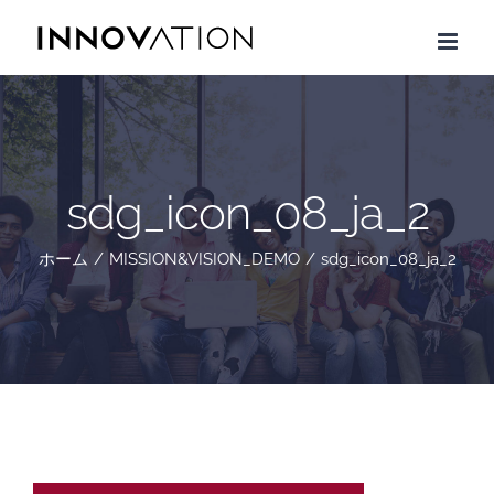
Skip
to
content
sdg_icon_08_ja_2
ホーム
/
MISSION&VISION_DEMO
/
sdg_icon_08_ja_2