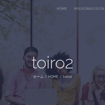
HOME
MISSION&VISION
toiro2
ホーム
/
HOME
/
toiro2