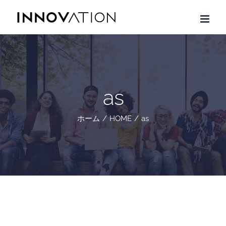
Skip
to
content
as
ホーム
/
HOME
/
as